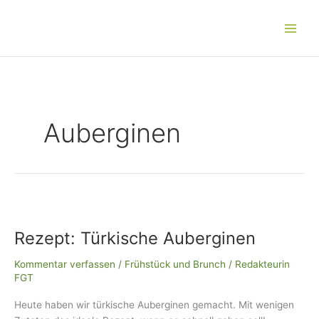
Zum
Main
Inhalt
Men
springen
Auberginen
Rezept:
Türkische
Rezept: Türkische Auberginen
Auberginen
Kommentar verfassen
/
Frühstück und Brunch
/
Redakteurin
FGT
Heute haben wir türkische Auberginen gemacht. Mit wenigen