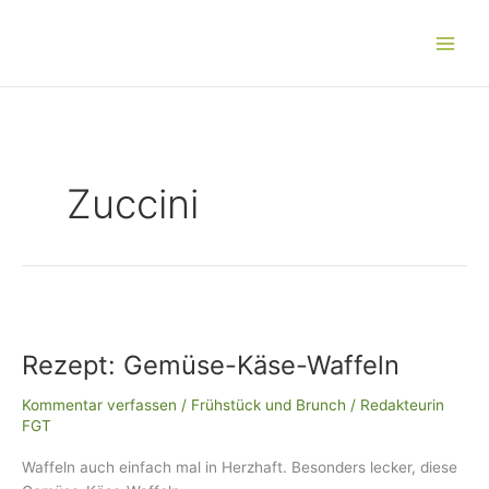
Zum
Main
Inhalt
Men
springen
Zuccini
Rezept:
Gemüse-
Rezept: Gemüse-Käse-Waffeln
Käse-
Waffeln
Kommentar verfassen
/
Frühstück und Brunch
/
Redakteurin
FGT
Waffeln auch einfach mal in Herzhaft. Besonders lecker, diese