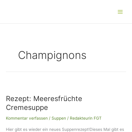
Zum
Main
Inhalt
Men
springen
Champignons
Rezept:
Meeresfrüchte
Rezept: Meeresfrüchte
Cremesuppe
Cremesuppe
Kommentar verfassen
/
Suppen
/
Redakteurin FGT
Hier gibt es wieder ein neues Suppenrezept!Dieses Mal gibt es