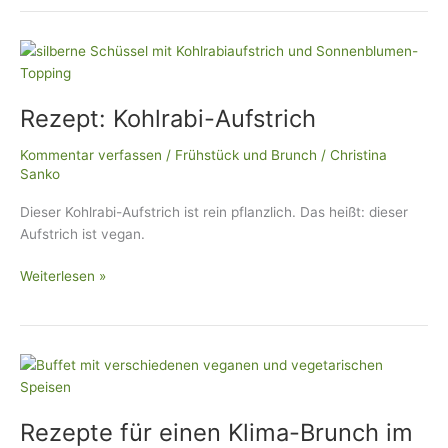
Rezept:
Kohlrabi-
Aufstrich
Rezept: Kohlrabi-Aufstrich
Kommentar verfassen
/
Frühstück und Brunch
/
Christina
Sanko
Dieser Kohlrabi-Aufstrich ist rein pflanzlich. Das heißt: dieser
Aufstrich ist vegan.
Weiterlesen »
Rezepte
für
einen
Rezepte für einen Klima-Brunch im
Klima-