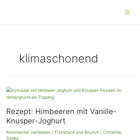
Zum
Main
Inhalt
Men
springen
klimaschonend
Rezept:
Himbeeren
mit
Rezept: Himbeeren mit Vanille-
Vanille-
Knusper-
Knusper-Joghurt
Joghurt
Kommentar verfassen
/
Frühstück und Brunch
/
Christina
Sanko