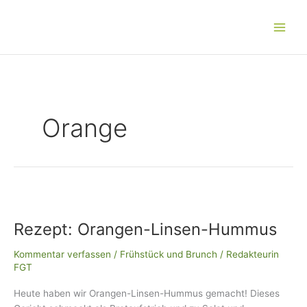
Zum
Main
Inhalt
Men
springen
Orange
Rezept:
Orangen-
Rezept: Orangen-Linsen-Hummus
Linsen-
Hummus
Kommentar verfassen
/
Frühstück und Brunch
/
Redakteurin
FGT
Heute haben wir Orangen-Linsen-Hummus gemacht! Dieses