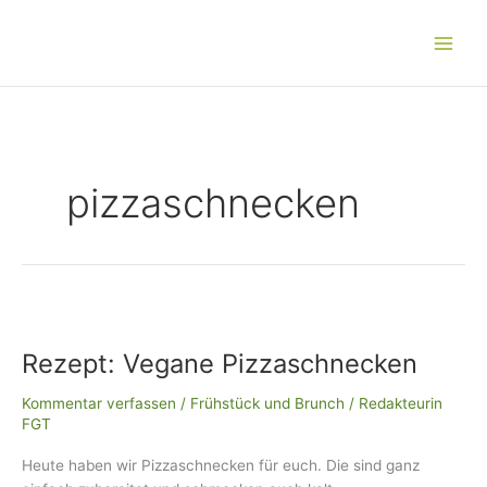
Zum
Main
Inhalt
Men
springen
pizzaschnecken
Rezept:
Vegane
Rezept: Vegane Pizzaschnecken
Pizzaschnecken
Kommentar verfassen
/
Frühstück und Brunch
/
Redakteurin
FGT
Heute haben wir Pizzaschnecken für euch. Die sind ganz