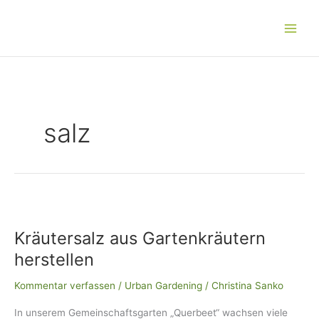
Zum
Main
Inhalt
Men
springen
salz
Kräutersalz
aus
Kräutersalz aus Gartenkräutern
Gartenkräutern
herstellen
herstellen
Kommentar verfassen
/
Urban Gardening
/
Christina Sanko
In unserem Gemeinschaftsgarten „Querbeet“ wachsen viele