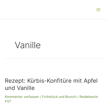
Zum
Main
Inhalt
Men
springen
Vanille
Rezept:
Kürbis-
Rezept: Kürbis-Konfitüre mit Apfel
Konfitüre
mit
und Vanille
Apfel
und
Kommentar verfassen
/
Frühstück und Brunch
/
Redakteurin
Vanille
FGT