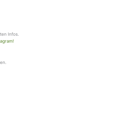
sten Infos.
tagram!
gen.