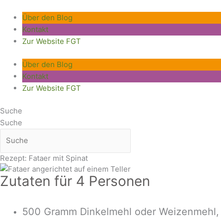
Zum
Inhalt
Über den Blog
springen
Kontakt
Zur Website FGT
Über den Blog
Kontakt
Zur Website FGT
Suche
Suche
Rezept: Fataer mit Spinat
Zutaten für 4 Personen
500 Gramm Dinkelmehl oder Weizenmehl,