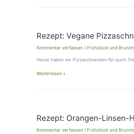
Rezept:
Vegane
Rezept: Vegane Pizzasch
Pizzaschnecken
Kommentar verfassen
/
Frühstück und Brunch
Heute haben wir Pizzaschnecken für euch. Die
Weiterlesen »
Rezept:
Orangen-
Rezept: Orangen-Linsen
Linsen-
Hummus
Kommentar verfassen
/
Frühstück und Brunch