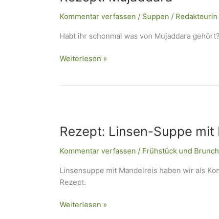
Kommentar verfassen
/
Suppen
/
Redakteurin
Habt ihr schonmal was von Mujaddara gehört?
Weiterlesen »
Rezept:
Linsen-
Rezept: Linsen-Suppe mit
Suppe
mit
Kommentar verfassen
/
Frühstück und Brunch
Mandel-
Reis
Linsensuppe mit Mandelreis haben wir als Kom
Rezept.
Weiterlesen »