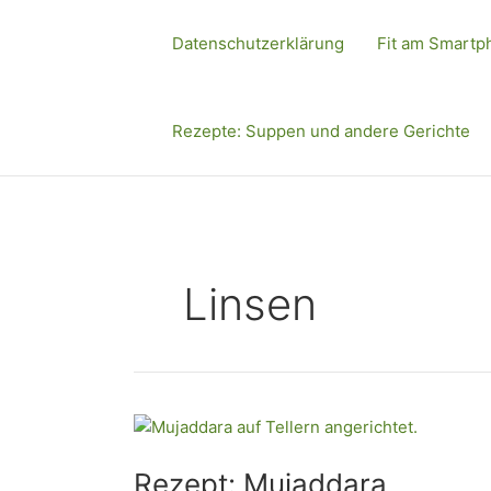
Zum
Inhalt
Datenschutzerklärung
Fit am Smartp
springen
Rezepte: Suppen und andere Gerichte
Linsen
Rezept:
Mujaddara
Rezept: Mujaddara