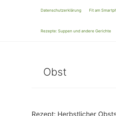
Zum
Inhalt
Datenschutzerklärung
Fit am Smartp
springen
Rezepte: Suppen und andere Gerichte
Obst
Rezept:
Herbstlicher
Rezept: Herbstlicher Obsts
Obstsalat