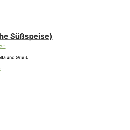
che Süßspeise)
FGT
lla und Grieß.
»