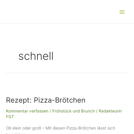
Zum
Main
Inhalt
Men
springen
schnell
Rezept:
Pizza-
Rezept: Pizza-Brötchen
Brötchen
Kommentar verfassen
/
Frühstück und Brunch
/
Redakteurin
FGT
Ob klein oder groß – Mit diesen Pizza-Brötchen lässt sich