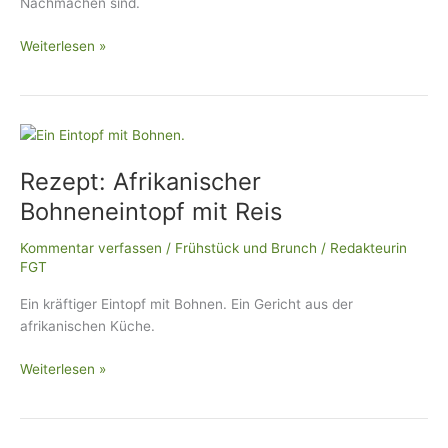
Nachmachen sind.
Weiterlesen »
Rezept:
Afrikanischer
Rezept: Afrikanischer
Bohneneintopf
mit
Bohneneintopf mit Reis
Reis
Kommentar verfassen
/
Frühstück und Brunch
/
Redakteurin
FGT
Ein kräftiger Eintopf mit Bohnen. Ein Gericht aus der
afrikanischen Küche.
Weiterlesen »