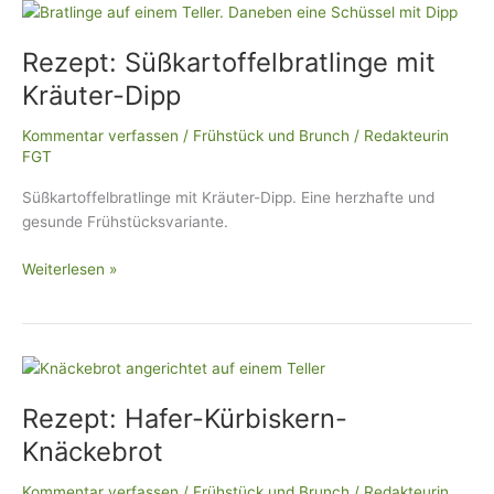
Rezept:
Süßkartoffelbratlinge
Rezept: Süßkartoffelbratlinge mit
mit
Kräuter-
Kräuter-Dipp
Dipp
Kommentar verfassen
/
Frühstück und Brunch
/
Redakteurin
FGT
Süßkartoffelbratlinge mit Kräuter-Dipp. Eine herzhafte und
gesunde Frühstücksvariante.
Weiterlesen »
Rezept:
Hafer-
Rezept: Hafer-Kürbiskern-
Kürbiskern-
Knäckebrot
Knäckebrot
Kommentar verfassen
/
Frühstück und Brunch
/
Redakteurin