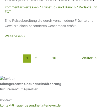
(aus
Kommentar verfassen
/
Frühstück und Brunch
/
Redakteurin
Somalia)
FGT
Eine Reiszubereitung die durch verschiedene Früchte und
Gewürze einen besonderen Geschmack erhält.
Weiterlesen »
1
2
…
10
Weiter
→
Klimagerechte Gesundheitsförderung
für Frauen* im Quartier
Kontakt:
kontakt@frauengesundheitintenever.de