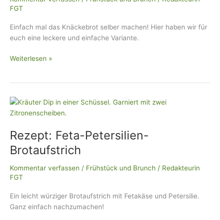
FGT
Einfach mal das Knäckebrot selber machen! Hier haben wir für
euch eine leckere und einfache Variante.
Weiterlesen »
Rezept:
Feta-
Petersilien-
Rezept: Feta-Petersilien-
Brotaufstrich
Brotaufstrich
Kommentar verfassen
/
Frühstück und Brunch
/
Redakteurin
FGT
Ein leicht würziger Brotaufstrich mit Fetakäse und Petersilie.
Ganz einfach nachzumachen!