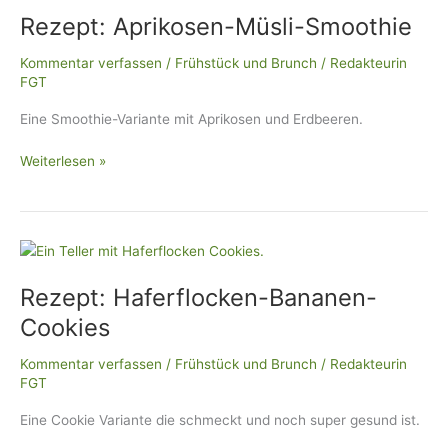
Rezept: Aprikosen-Müsli-Smoothie
Müsli-
Smoothie
Kommentar verfassen
/
Frühstück und Brunch
/
Redakteurin
FGT
Eine Smoothie-Variante mit Aprikosen und Erdbeeren.
Weiterlesen »
Rezept:
Haferflocken-
Rezept: Haferflocken-Bananen-
Bananen-
Cookies
Cookies
Kommentar verfassen
/
Frühstück und Brunch
/
Redakteurin
FGT
Eine Cookie Variante die schmeckt und noch super gesund ist.