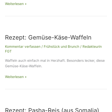
Weiterlesen »
Rezept:
Gemüse-
Rezept: Gemüse-Käse-Waffeln
Käse-
Waffeln
Kommentar verfassen
/
Frühstück und Brunch
/
Redakteurin
FGT
Waffeln auch einfach mal in Herzhaft. Besonders lecker, diese
Gemüse-Käse-Waffeln.
Weiterlesen »
Rezept:
Pasha-
Rezept: Pasha-Reis (aus Somalia)
Reis