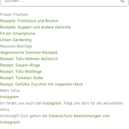
Suchen
nach:
Power-Themen
Rezepte: Frühstück und Brunch
Rezepte: Suppen und andere Gerichte
Fit am Smartphone
Urban Gardening
Neueste Beiträge
Vegetarische Sommer-Rezepte
Rezept: Tofu-Möhren-Aufstrich
Rezept: Sesam-Ringe
Rezept: Tofu-Bratlinge
Rezept: Tomaten-Soße
Rezept: Gefüllte Zucchini mit veganem Hack
Mehr Infos
Instagram
Ihr findet uns auch bei
Instagram
. Folgt uns dort für die aktuellsten
Infos.
Achtung!!! Dort gelten die
Datenschutz-bestimmungen von
Instagram!