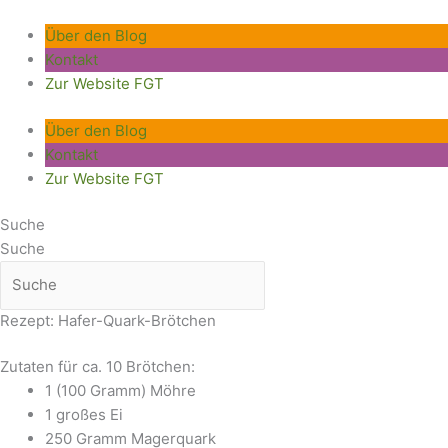
Zum
Inhalt
Über den Blog
springen
Kontakt
Zur Website FGT
Über den Blog
Kontakt
Zur Website FGT
Suche
Suche
Rezept: Hafer-Quark-Brötchen
Zutaten für ca. 10 Brötchen:
1 (100 Gramm) Möhre
1 großes Ei
250 Gramm Magerquark