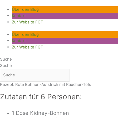
Zum
Inhalt
Über den Blog
springen
Kontakt
Zur Website FGT
Über den Blog
Kontakt
Zur Website FGT
Suche
Suche
Rezept: Rote Bohnen-Aufstrich mit Räucher-Tofu
Zutaten für 6 Personen:
1 Dose Kidney-Bohnen