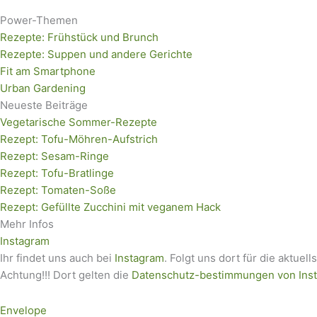
nach:
Power-Themen
Rezepte: Frühstück und Brunch
Rezepte: Suppen und andere Gerichte
Fit am Smartphone
Urban Gardening
Neueste Beiträge
Vegetarische Sommer-Rezepte
Rezept: Tofu-Möhren-Aufstrich
Rezept: Sesam-Ringe
Rezept: Tofu-Bratlinge
Rezept: Tomaten-Soße
Rezept: Gefüllte Zucchini mit veganem Hack
Mehr Infos
Instagram
Ihr findet uns auch bei
Instagram
. Folgt uns dort für die aktuell
Achtung!!! Dort gelten die
Datenschutz-bestimmungen von Ins
Envelope