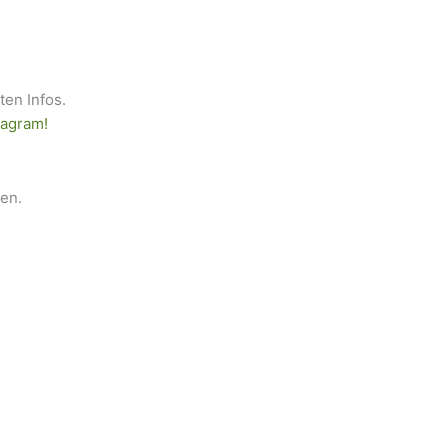
sten Infos.
tagram!
gen.